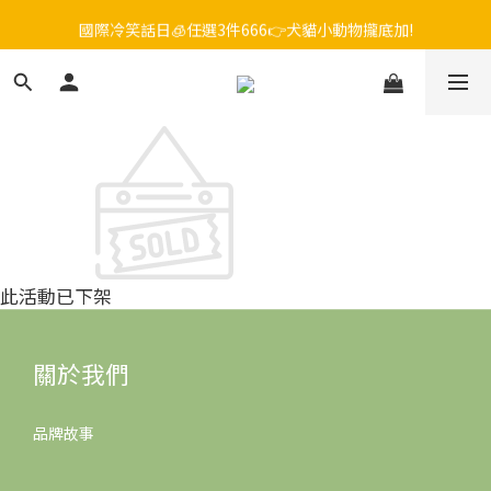
毛孩FUN暑假，飼料最低45折起😻只到9/21
國際冷笑話日🧊任選3件666👉犬貓小動物攏底加!
😎吉老闆 即期飼料出清中💥只要599起
毛孩FUN暑假，飼料最低45折起😻只到9/21
此活動已下架
關於我們
品牌故事