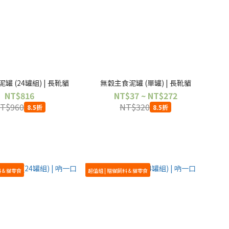
罐 (24罐組) | 長靴貓
無穀主食泥罐 (單罐) | 長靴貓
NT$816
NT$37 ~ NT$272
T$960
NT$320
8.5折
8.5折
 & 貓零食
超值組 | 贈貓飼料 & 貓零食