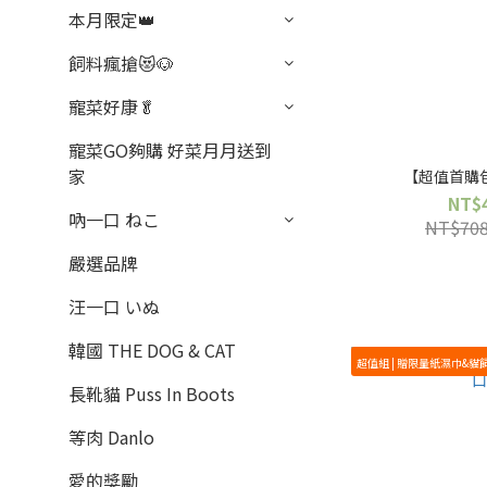
本月限定👑
飼料瘋搶😻🐶
寵菜好康🥬
寵菜GO夠購 好菜月月送到
家
【超值首購包
NT$
吶一口 ねこ
NT$70
嚴選品牌
汪一口 いぬ
韓國 THE DOG & CAT
超值組 | 贈限量紙濕巾&貓
長靴貓 Puss In Boots
等肉 Danlo
愛的獎勵