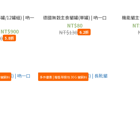
/12罐組) | 吶一
德國無穀主食貓罐(單罐) | 吶一口
機能貓主食
口
NT$80
NT
 NT$900
NT$130
6.2折
0
5.8折
G 貓飼料
多件優惠 | 贈香草廚坊 30G 貓飼料