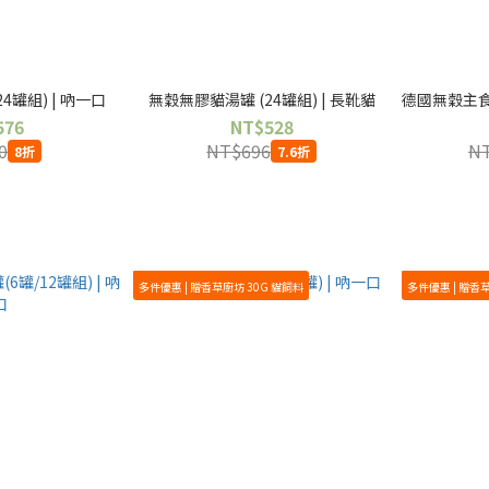
4罐組) | 吶一口
無穀無膠貓湯罐 (24罐組) | 長靴貓
德國無穀主食貓
576
NT$528
0
NT$696
NT
8折
7.6折
多件優惠 | 贈香草廚坊 30G 貓飼料
多件優惠 | 贈香