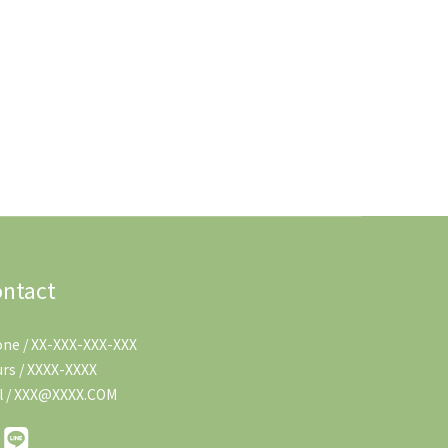
ntact
ne / XX-XXX-XXX-XXX
rs / XXXX-XXXX
l / XXX@XXXX.COM