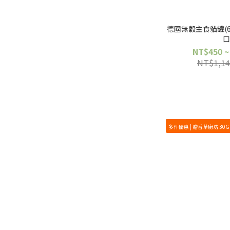
德國無穀主食貓罐(6罐
NT$450 ~
NT$1,14
多件優惠 | 贈香草廚坊 30