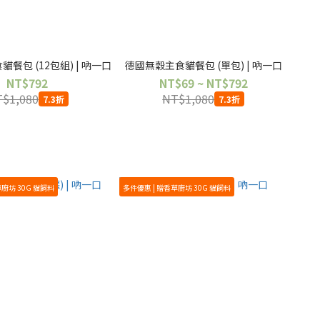
餐包 (12包組) | 吶一口
德國無穀主食貓餐包 (單包) | 吶一口
NT$792
NT$69 ~ NT$792
$1,080
NT$1,080
7.3折
7.3折
草廚坊 30G 貓飼料
多件優惠 | 贈香草廚坊 30G 貓飼料