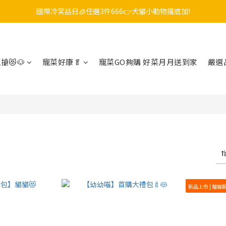
國際冷笑話日🧊任選3件666👉犬貓小動物攏底加!
毛孩FUN暑假，飼料最低45折起😻只到9/21
😎吉老闆 即期飼料出清中💥只要599起
毛孩FUN暑假，飼料最低45折起😻只到9/21
搶😻🐶
寵菜好康🥬
寵菜GO夠購 好菜月月送到家
嚴選
新品上市 | 贈貓飼