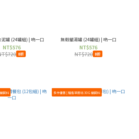
罐 (24罐組) | 吶一口
無榖貓湯罐 (24罐組) | 吶一口
NT$576
NT$576
NT$720
NT$720
8折
8折
 貓飼料
多件優惠 | 贈香草廚坊 30G 貓飼料