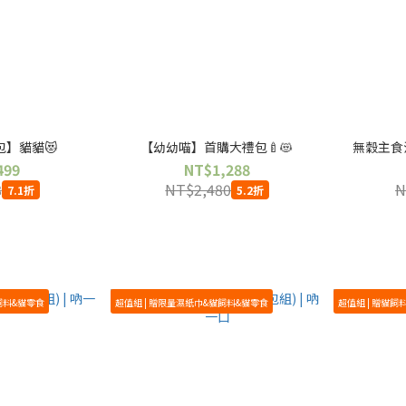
】貓貓😻
【幼幼喵】首購大禮包🍼😻
無穀主食泥
499
NT$1,288
8
NT$2,480
N
7.1折
5.2折
飼料&貓零食
超值組 | 贈限量濕紙巾&貓飼料&貓零食
超值組 | 贈貓飼料