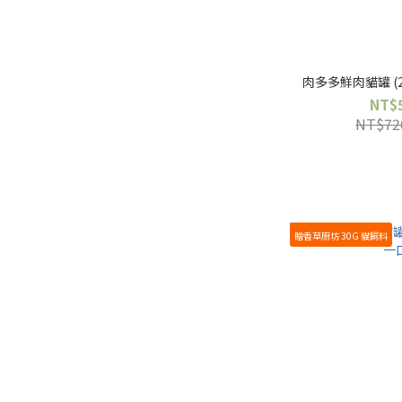
肉多多鮮肉貓罐 (2
NT$
NT$72
贈香草廚坊 30G 貓飼料