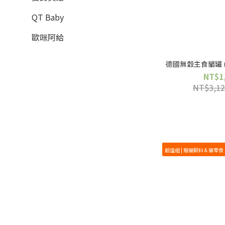
QT Baby
歐咪阿給
德國無穀主食貓罐 (2
NT$1
NT$3,12
超值組 | 贈貓飼料 & 貓零食