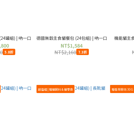
4罐組) | 吶一口
德國無穀主食貓餐包 (24包組) | 吶一口
機能貓主食泥
,800
NT$1,584
0
NT$2,160
5.8折
7.3折
超值組 | 贈貓飼料 & 貓零食
贈香草廚坊 30G