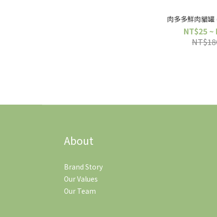
肉多多鮮肉貓罐 (
NT$25 ~
NT$18
About
Brand Story
Our Values
Our Team