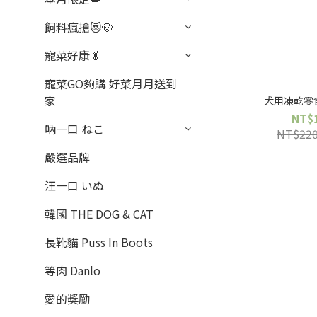
飼料瘋搶😻🐶
寵菜好康🥬
寵菜GO夠購 好菜月月送到
家
犬用凍乾零食
NT$
吶一口 ねこ
NT$22
嚴選品牌
汪一口 いぬ
韓國 THE DOG & CAT
長靴貓 Puss In Boots
等肉 Danlo
愛的獎勵