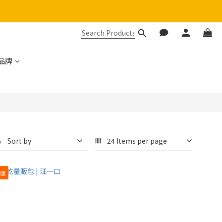
品牌
Sort by
24 Items per page
優惠