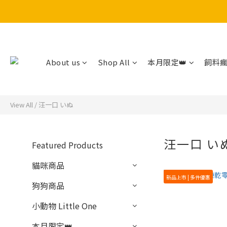
About us
Shop All
本月限定👑
飼料瘋
View All
/
汪一口 いぬ
汪一口 い
Featured Products
貓咪商品
新品上市 | 多件優惠
狗狗商品
小動物 Little One
本月限定👑