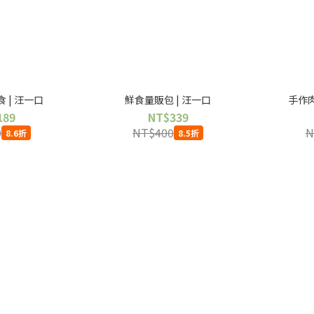
 | 汪一口
鮮食量販包 | 汪一口
手作肉
189
NT$339
0
NT$400
N
8.6折
8.5折