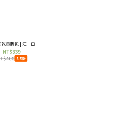
乾量販包 | 汪一口
NT$339
T$400
8.5折