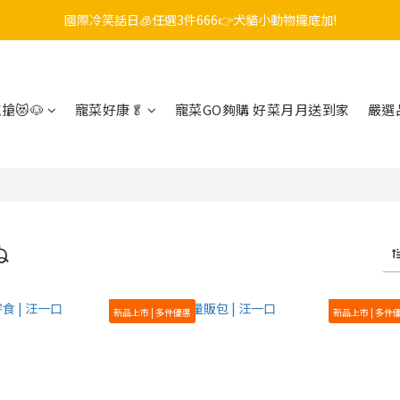
國際冷笑話日🧊任選3件666👉犬貓小動物攏底加!
毛孩FUN暑假，飼料最低45折起😻只到9/21
😎吉老闆 即期飼料出清中💥只要599起
毛孩FUN暑假，飼料最低45折起😻只到9/21
搶😻🐶
寵菜好康🥬
寵菜GO夠購 好菜月月送到家
嚴選
ぬ
新品上市 | 多件優惠
新品上市 | 多件