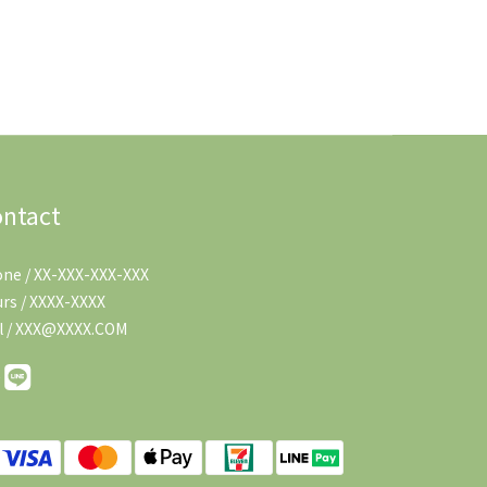
ntact
ne / XX-XXX-XXX-XXX
rs / XXXX-XXXX
l / XXX@XXXX.COM