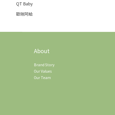
QT Baby
歐咪阿給
About
Brand Story
Our Values
Our Team