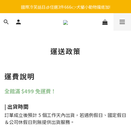
國際冷笑話日🧊任選3件666👉犬貓小動物攏底加!
毛孩FUN暑假，飼料最低45折起😻只到9/21
😎吉老闆 即期飼料出清中💥只要599起
毛孩FUN暑假，飼料最低45折起😻只到9/21
運送政策
運費說明
全館滿 $499 免運費！
| 出貨時間
訂單成立後預計 5 個工作天內出貨，若遇例假日、國定假日
＆公司休假日則無提供出貨服務。