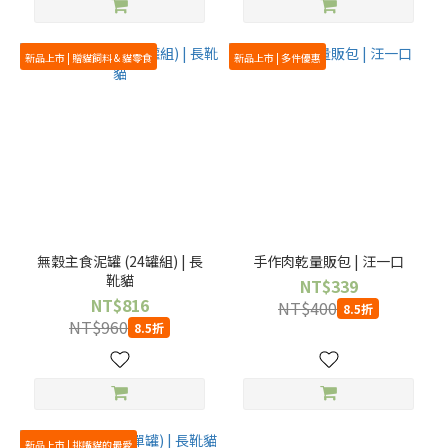
新品上市 | 贈貓飼料 & 貓零食
新品上市 | 多件優惠
無穀主食泥罐 (24罐組) | 長
手作肉乾量販包 | 汪一口
靴貓
NT$339
NT$816
NT$400
8.5折
NT$960
8.5折
新品上市 | 挑嘴貓的最愛