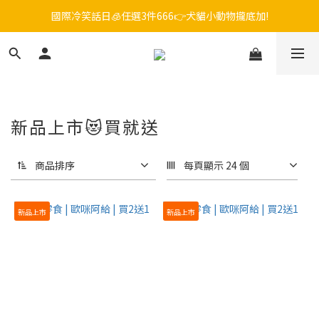
國際冷笑話日🧊任選3件666👉犬貓小動物攏底加!
毛孩FUN暑假，飼料最低45折起😻只到9/21
😎吉老闆 即期飼料出清中💥只要599起
毛孩FUN暑假，飼料最低45折起😻只到9/21
新品上市😻買就送
商品排序
每頁顯示 24 個
新品上市
新品上市