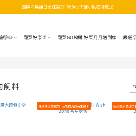
國際冷笑話日🧊任選3件666👉犬貓小動物攏底加!
毛孩FUN暑假，飼料最低45折起😻只到9/21
😎吉老闆 即期飼料出清中💥只要599起
毛孩FUN暑假，飼料最低45折起😻只到9/21
😻🐶
寵菜好康🥬
寵菜GO夠購 好菜月月送到家
嚴選
狗飼料
紐西蘭原裝進口 | 汪老闆滿額再加碼🥬
紐西蘭原裝進口 