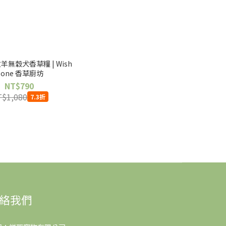
放牧羊無穀犬香草糧 | Wish
Bone 香草廚坊
NT$790
$1,080
7.3折
絡我們