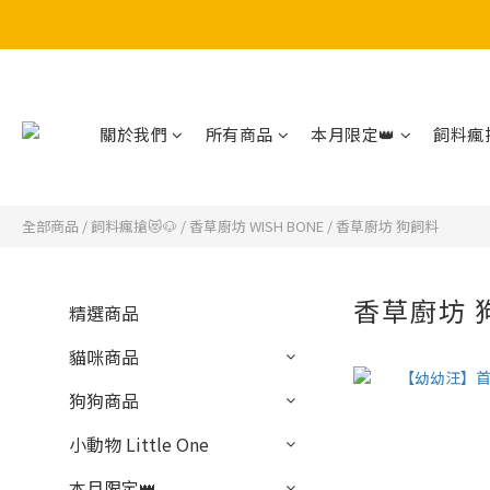
關於我們
所有商品
本月限定👑
飼料瘋搶
全部商品
/
飼料瘋搶😻🐶
/
香草廚坊 WISH BONE
/
香草廚坊 狗飼料
香草廚坊 
精選商品
貓咪商品
狗狗商品
小動物 Little One
本月限定👑