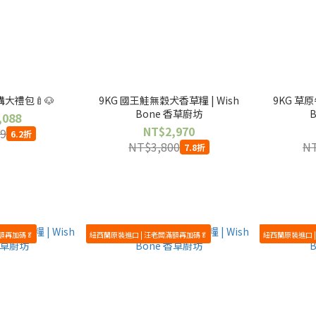
大禮包🍼🐶
9KG 國王鮭無穀犬香草糧 | Wish
9KG 草原
Bone 香草廚坊
,088
NT$2,970
9
6.2折
NT$3,800
NT
7.8折
額再加碼🥬
紐西蘭原裝進口 | 汪老闆滿額再加碼🥬
紐西蘭原裝進口 