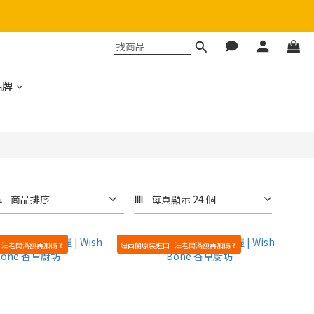
品牌
商品排序
每頁顯示 24 個
| 汪老闆滿額再加碼🥬
紐西蘭原裝進口 | 汪老闆滿額再加碼🥬