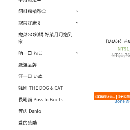
飼料瘋搶😻🐶
寵菜好康🥬
寵菜GO夠購 好菜月月送到
家
【幼幼汪】首購
NT$1
吶一口 ねこ
NT$1,76
嚴選品牌
汪一口 いぬ
韓國 THE DOG & CAT
紐西蘭原裝進口 | 汪老闆滿
長靴貓 Puss In Boots
等肉 Danlo
愛的獎勵