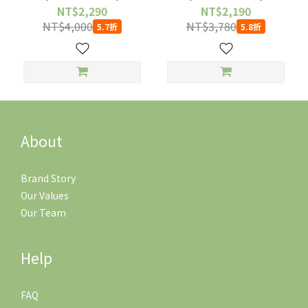
快閃
快閃
NT$2,290
NT$2,190
NT$4,000
NT$3,780
5.7折
5.8折
About
Brand Story
Our Values
Our Team
Help
FAQ