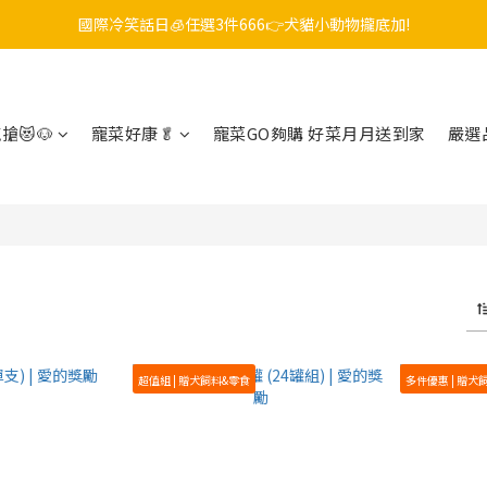
國際冷笑話日🧊任選3件666👉犬貓小動物攏底加!
毛孩FUN暑假，飼料最低45折起😻只到9/21
😎吉老闆 即期飼料出清中💥只要599起
毛孩FUN暑假，飼料最低45折起😻只到9/21
搶😻🐶
寵菜好康🥬
寵菜GO夠購 好菜月月送到家
嚴選
超值組 | 贈犬飼料&零食
多件優惠 | 贈犬