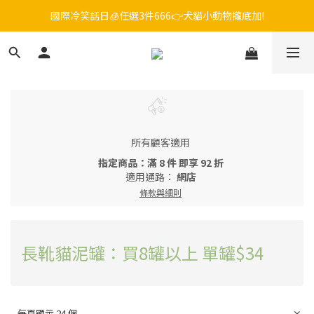
國際冷笑話日🧊任選3件666👉犬貓小動物攏底加!
毛孩FUN暑假，飼料最低45折起😻只到9/21
😎吉老闆 即期飼料出清中💥只要599起
毛孩FUN暑假，飼料最低45折起😻只到9/21
所有顧客適用
指定商品：滿 8 件 即享 92 折
適用通路：
網店
條款與細則
長靴貓泥罐：買8罐以上 單罐$34
每頁顯示 24 個