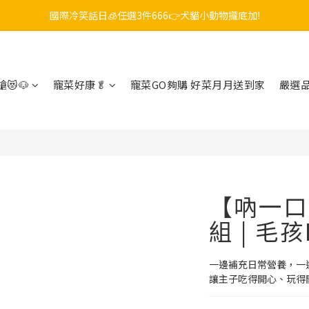
毛孩FUN暑假，飼料最低45折起😻只到9/21
😎吉老闆 即期飼料出清中💥只要599起
毛孩FUN暑假，飼料最低45折起😻只到9/21
😻🐶
寵菜好康🥬
寵菜GO夠購 好菜月月送到家
嚴選
【吶一口
組 | 毛
一邊補充日常營養，一
讓主子吃得開心、玩得