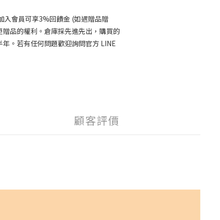
，加入會員可享3%回饋金 (如遇贈品贈
更贈品的權利。倉庫採先進先出，購買的
年。若有任何問題歡迎詢問官方 LINE
顧客評價