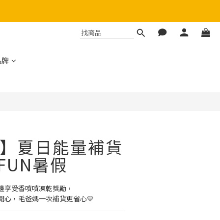
品牌
】夏日能量補貨
孩FUN暑假
邊享受香噴噴凍乾獎勵，
開心，毛爸媽一次補貨更省心💛