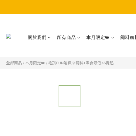
關於我們
所有商品
本月限定👑
飼料瘋搶
全部商品
/
本月限定👑
/
毛孩FUN暑假🌞飼料+零食最低46折起