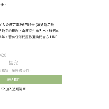
物流。
，加入會員可享3%回饋金 (如遇贈品贈
更贈品的權利。倉庫採先進先出，購買的
年。若有任何問題歡迎詢問官方 LINE
420
售完
想購買，請聯絡我們。
聯絡我們
加入追蹤清單