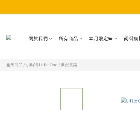
關於我們
所有商品
本月限定👑
飼料瘋搶
全部商品
/
小動物 Little One
/
自然養護