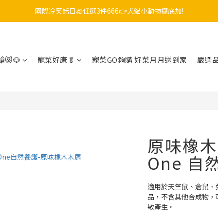
國際冷笑話日🧊任選3件666👉犬貓小動物攏底加!
毛孩FUN暑假，飼料最低45折起😻只到9/21
😎吉老闆 即期飼料出清中💥只要599起
毛孩FUN暑假，飼料最低45折起😻只到9/21
😻🐶
寵菜好康🥬
寵菜GO夠購 好菜月月送到家
嚴選
原味橡木木屑
One 自
適用於天竺鼠、倉鼠、
品，不含其他合成物，
敏產生。