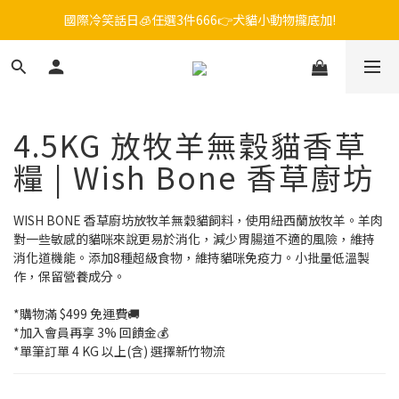
國際冷笑話日🧊任選3件666👉犬貓小動物攏底加!
毛孩FUN暑假，飼料最低45折起😻只到9/21
😎吉老闆 即期飼料出清中💥只要599起
毛孩FUN暑假，飼料最低45折起😻只到9/21
4.5KG 放牧羊無穀貓香草
糧 | Wish Bone 香草廚坊
WISH BONE 香草廚坊放牧羊無穀貓飼料，使用紐西蘭放牧羊。羊肉
對一些敏感的貓咪來說更易於消化，減少胃腸道不適的風險，維持
消化道機能。添加8種超級食物，維持貓咪免疫力。小批量低溫製
作，保留營養成分。
*購物滿 $499 免運費🚚
*加入會員再享 3% 回饋金💰
*單筆訂單 4 KG 以上(含) 選擇新竹物流