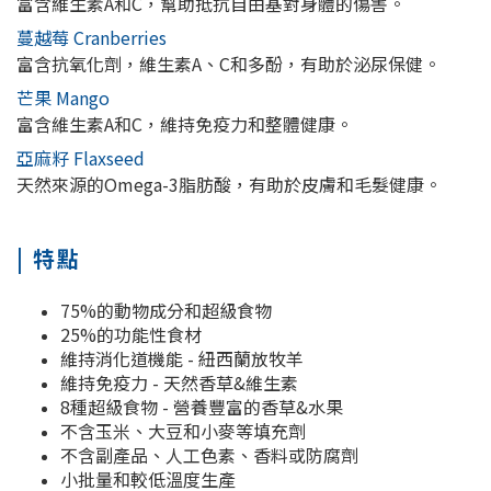
富含維生素A和C，幫助抵抗自由基對身體的傷害。
蔓越莓 Cranberries
富含抗氧化劑，維生素A、C和多酚，有助於泌尿保健。
芒果 Mango
富含維生素A和C，維持免疫力和整體健康。
亞麻籽 Flaxseed
天然來源的Omega-3脂肪酸，有助於皮膚和毛髮健康。
| 特點
75%的動物成分和超級食物
25%的功能性食材
維持消化道機能 - 紐西蘭放牧羊
維持免疫力 - 天然香草&維生素
8種超級食物 - 營養豐富的香草&水果
不含玉米、大豆和小麥等填充劑
不含副產品、人工色素、香料或防腐劑
小批量和較低溫度生產