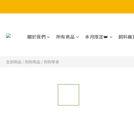
關於我們
所有商品
本月限定👑
飼料瘋搶
全部商品
/
狗狗商品
/
狗狗零食