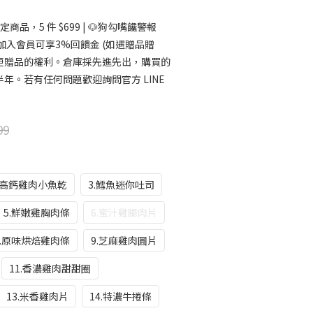
定商品，5 件 $699 | 🐶狗勾嘴饞警報
，加入會員可享3%回饋金 (如遇贈品贈
更贈品的權利。倉庫採先進先出，購買的
年。若有任何問題歡迎詢問官方 LINE
99
.高鈣雞肉小魚乾
3.鱈魚迷你吐司
5.鮮嫩雞胸肉條
6.蜜汁雞腿肉片
8.原味烘焙雞肉條
9.芝麻雞肉圓片
11.香濃雞肉甜甜圈
13.米香雞肉片
14.特濃牛捲條