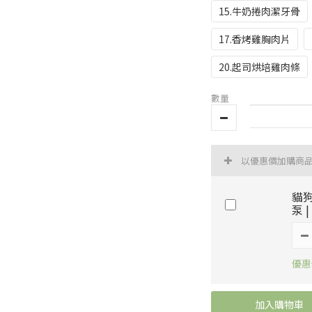
15.牛奶捲肉潔牙骨
17.香烤雞胸肉片
20.起司烘培雞肉條
數量
以優惠價加購商
貓狗
泵 |
優惠價
加入購物車