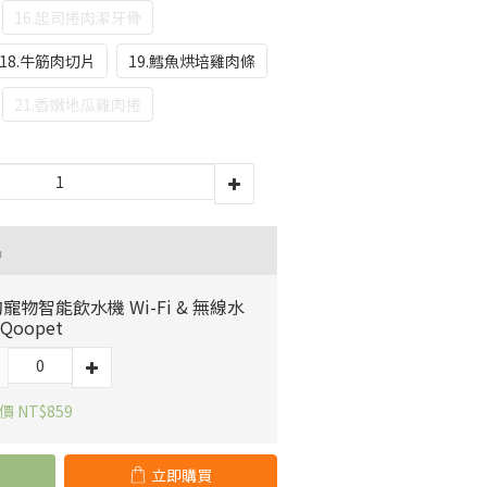
16.起司捲肉潔牙骨
18.牛筋肉切片
19.鱈魚烘培雞肉條
21.香嫩地瓜雞肉捲
品
寵物智能飲水機 Wi-Fi & 無線水
 Qoopet
 NT$859
立即購買