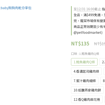
至
12/31 16:00
截止
指
全店，滿$499免運
完，寵菜市場保有變
商品正常效期至少有半
@petfoodmarket)
NT$135
NT$1
口味
: 1.鱈魚雞肉Q條
1.鱈魚雞肉Q條
2
4.香濃起司雞肉條
7.蜜汁雞肉細條
10.低醣燕麥雞肉餅
12.香Q雞肉麻花捲