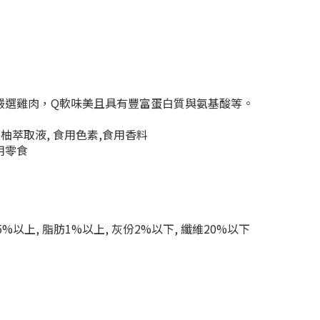
嚴選雞肉，Q軟味美且具有豐富蛋白質與氨基酸等。
葡萄柚萃取液, 食用色素,食用香料
犬用零食
5%以上, 脂肪1%以上, 灰份2%以下, 纖維20%以下