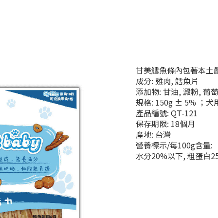
甘美鱈魚條內包著本土
成分: 雞肉, 鱈魚片
添加物: 甘油, 澱粉, 
規格: 150g ± 5% ；
產品編號: QT-121
保存期限: 18個月
產地: 台灣
營養標示/每100g含量:
水分20%以下, 粗蛋白2