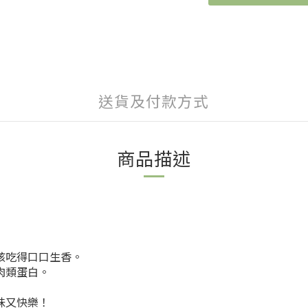
送貨及付款方式
商品描述
孩吃得口口生香。
肉類蛋白。
味又快樂！