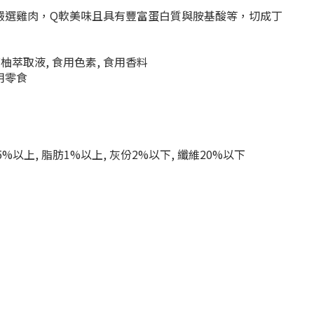
嚴選雞肉，Q軟美味且具有豐富蛋白質與胺基酸等，切成丁
葡萄柚萃取液, 食用色素, 食用香料
犬用零食
5%以上, 脂肪1%以上, 灰份2%以下, 纖維20%以下