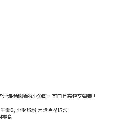
了烘烤得酥脆的小魚乾，可口且高鈣又營養！
 維生素C, 小麥澱粉,迷迭香萃取液
犬用零食