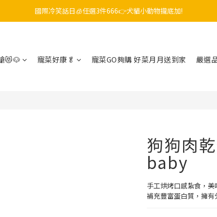
國際冷笑話日🧊任選3件666👉犬貓小動物攏底加!
毛孩FUN暑假，飼料最低45折起😻只到9/21
😎吉老闆 即期飼料出清中💥只要599起
毛孩FUN暑假，飼料最低45折起😻只到9/21
😻🐶
寵菜好康🥬
寵菜GO夠購 好菜月月送到家
嚴選
狗狗肉乾分
baby
手工烘烤口感紮食，美
補充豐富蛋白質，擁有