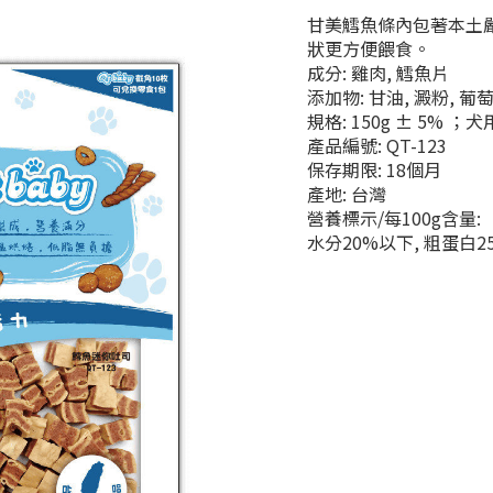
甘美鱈魚條內包著本土
狀更方便餵食。
成分: 雞肉, 鱈魚片
添加物: 甘油, 澱粉, 
規格: 150g ± 5% ；
產品編號: QT-123
保存期限: 18個月
產地: 台灣
營養標示/每100g含量:
水分20%以下, 粗蛋白2