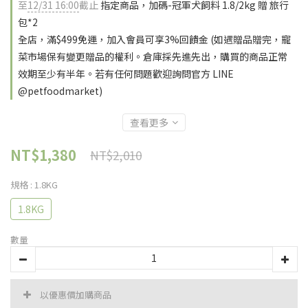
至
12/31 16:00
截止
指定商品，加碼-冠軍犬飼料 1.8/2kg 贈 旅行
包*2
全店，滿$499免運，加入會員可享3%回饋金 (如遇贈品贈完，寵
菜市場保有變更贈品的權利。倉庫採先進先出，購買的商品正常
效期至少有半年。若有任何問題歡迎詢問官方 LINE
@petfoodmarket)
查看更多
NT$1,380
NT$2,010
規格
: 1.8KG
1.8KG
數量
以優惠價加購商品