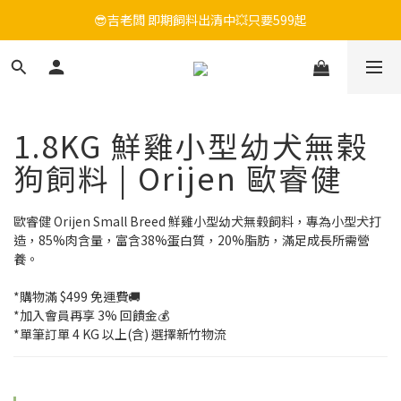
😎吉老闆 即期飼料出清中💥只要599起
毛孩FUN暑假，飼料最低45折起😻只到9/21
毛孩FUN暑假，飼料最低45折起😻只到9/21
1.8KG 鮮雞小型幼犬無榖
狗飼料 | Orijen 歐睿健
歐睿健 Orijen Small Breed 鮮雞小型幼犬無榖飼料，專為小型犬打
造，85%肉含量，富含38%蛋白質，20%脂肪，滿足成長所需營
養。
*購物滿 $499 免運費🚚
*加入會員再享 3% 回饋金💰
*單筆訂單 4 KG 以上(含) 選擇新竹物流