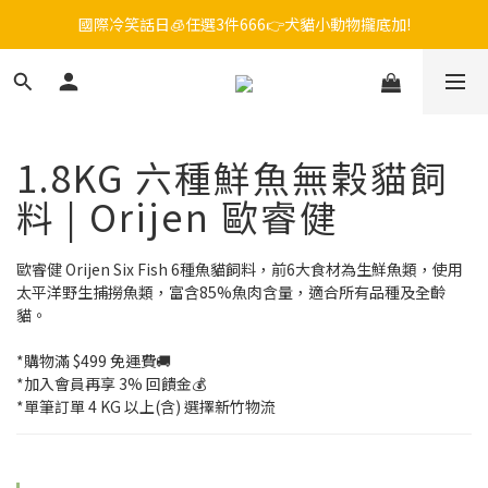
毛孩FUN暑假，飼料最低45折起😻只到9/21
😎吉老闆 即期飼料出清中💥只要599起
毛孩FUN暑假，飼料最低45折起😻只到9/21
1.8KG 六種鮮魚無榖貓飼
料 | Orijen 歐睿健
歐睿健 Orijen Six Fish 6種魚貓飼料，前6大食材為生鮮魚類，使用
太平洋野生捕撈魚類，富含85%魚肉含量，適合所有品種及全齡
貓。
*購物滿 $499 免運費🚚
*加入會員再享 3% 回饋金💰
*單筆訂單 4 KG 以上(含) 選擇新竹物流