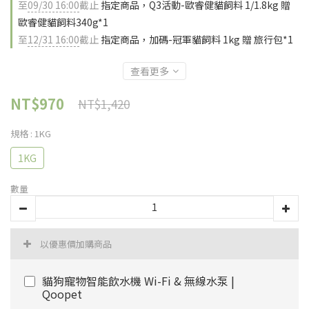
至
09/30 16:00
截止
指定商品，Q3活動-歐睿健貓飼料 1/1.8kg 贈
歐睿健貓飼料340g*1
至
12/31 16:00
截止
指定商品，加碼-冠軍貓飼料 1kg 贈 旅行包*1
查看更多
NT$970
NT$1,420
規格
: 1KG
1KG
數量
以優惠價加購商品
貓狗寵物智能飲水機 Wi-Fi & 無線水泵 |
Qoopet