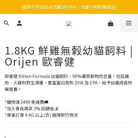
毛孩FUN暑假，飼料最低45折起😻只到9/21
😎吉老闆 即期飼料出清中💥只要599起
毛孩FUN暑假，飼料最低45折起😻只到9/21
1.8KG 鮮雞無榖幼貓飼料 |
Orijen 歐睿健
歐睿健 Kitten Formula 幼貓飼料，90%優質動物肉含量，包括雞
肉、火雞和野生漁獲，豐富蛋白質和 DHA 及 EPA，給予幼貓成長所
需營養。
*購物滿 $499 免運費🚚
*加入會員再享 3% 回饋金💰
*單筆訂單 4 KG 以上(含) 選擇新竹物流