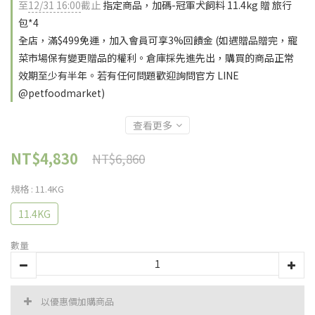
至
12/31 16:00
截止
指定商品，加碼-冠軍犬飼料 11.4kg 贈 旅行
包*4
全店，滿$499免運，加入會員可享3%回饋金 (如遇贈品贈完，寵
菜市場保有變更贈品的權利。倉庫採先進先出，購買的商品正常
效期至少有半年。若有任何問題歡迎詢問官方 LINE
@petfoodmarket)
查看更多
NT$4,830
NT$6,860
規格
: 11.4KG
11.4KG
數量
以優惠價加購商品