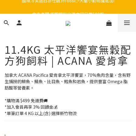
😎吉老闆 即期飼料出清中💥只要599起
毛孩FUN暑假，飼料最低45折起😻只到9/21
毛孩FUN暑假，飼料最低45折起😻只到9/21
11.4KG 太平洋饗宴無穀配
方狗飼料 | ACANA 愛肯拿
加拿大 ACANA Pacifica 愛肯拿太平洋饗宴，70%魚肉含量，含有野
生捕撈的鯡魚、鯖魚、比目魚、鱈魚和岩魚，提供豐富 Omega 脂
肪酸等營養素。
*購物滿 $499 免運費🚚
*加入會員再享 3% 回饋金💰
*單筆訂單 4 KG 以上(含) 選擇新竹物流