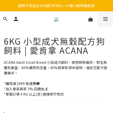
毛孩FUN暑假，飼料最低45折起😻只到9/21
😎吉老闆 即期飼料出清中💥只要599起
毛孩FUN暑假，飼料最低45折起😻只到9/21
6KG 小型成犬無穀配方狗
飼料 | 愛肯拿 ACANA
ACANA Adult Small Breed 小型成犬飼料，使用新鮮雞肉、野生魚
獲和巢蛋，60%優質肉含量，40%蔬果和草本植物，滿足您愛犬營
養需求。
*購物滿 $499 免運費🚚
*加入會員再享 3% 回饋金💰
*單筆訂單 4 KG 以上(含) 選擇新竹物流