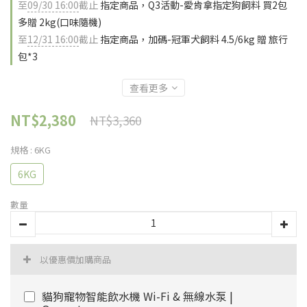
至
09/30 16:00
截止
指定商品，Q3活動-愛肯拿指定狗飼料 買2包
多贈 2kg(口味隨機)
至
12/31 16:00
截止
指定商品，加碼-冠軍犬飼料 4.5/6kg 贈 旅行
包*3
查看更多
NT$2,380
NT$3,360
規格
: 6KG
6KG
數量
以優惠價加購商品
貓狗寵物智能飲水機 Wi-Fi & 無線水泵 |