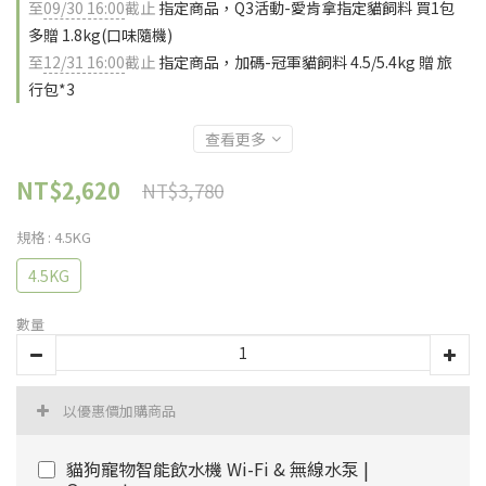
至
09/30 16:00
截止
指定商品，Q3活動-愛肯拿指定貓飼料 買1包
多贈 1.8kg(口味隨機)
至
12/31 16:00
截止
指定商品，加碼-冠軍貓飼料 4.5/5.4kg 贈 旅
行包*3
查看更多
NT$2,620
NT$3,780
規格
: 4.5KG
4.5KG
數量
以優惠價加購商品
貓狗寵物智能飲水機 Wi-Fi & 無線水泵 |