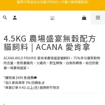
😎吉老闆 即期飼料出清中💥只要599起
毛孩FUN暑假，飼料最低45折起😻只到9/21
毛孩FUN暑假，飼料最低45折起😻只到9/21
4.5KG 農場盛宴無穀配方
貓飼料 | ACANA 愛肯拿
ACANA WILD PRAIRIE 愛肯拿農場盛宴貓飼料，75%多元優質動物
肉含量，使用養雞肉、火雞肉、野生鯡魚、白魚和鱒魚，給您的愛
貓一場農場盛宴。
*購物滿 $499 免運費🚚
*加入會員再享 3% 回饋金💰
*單筆訂單 4 KG 以上(含) 選擇新竹物流